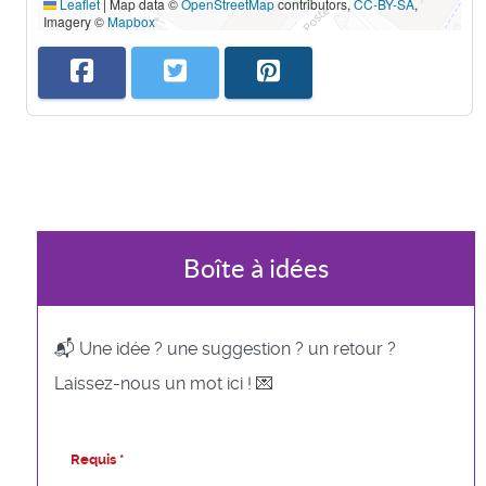
Leaflet
|
Map data ©
OpenStreetMap
contributors,
CC-BY-SA
,
Imagery ©
Mapbox
Boîte à idées
📬 Une idée ? une suggestion ? un retour ?
Laissez-nous un mot ici ! 💌
Requis *