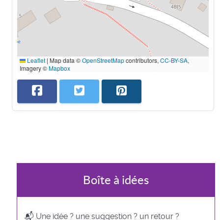
Leaflet
|
Map data ©
OpenStreetMap
contributors,
CC-BY-SA
,
Imagery ©
Mapbox
Boîte à idées
📬 Une idée ? une suggestion ? un retour ?