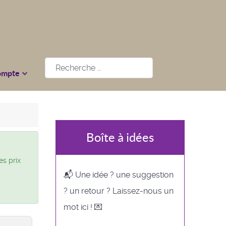
Rechercher
ompte
Boîte à idées
es prix
📬 Une idée ? une suggestion
? un retour ? Laissez-nous un
mot ici ! 💌