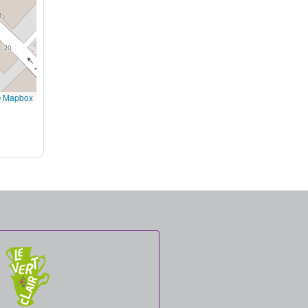
©
Mapbox