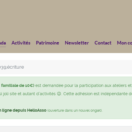
nda
Activités
Patrimoine
Newsletter
Contact
Mon c
039;écriture
 familiale de 10€)
est demandée pour la participation aux ateliers et
joli site et autant d’activités 😉. Cette adhésion est indépendante d
n ligne depuis HelloAsso
.
(ouverture dans un nouvel onglet)