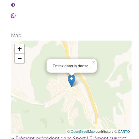
Map
+
−
×
Entrez dans la danse !
©
OpenStreetMap
contributors ©
CARTO
«
Élément précédent dans Sport
|
Élément suivant