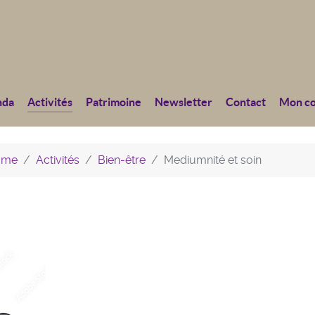
nda
Activités
Patrimoine
Newsletter
Contact
Mon c
home
Activités
Bien-être
Mediumnité et soin