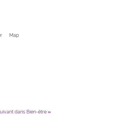
er
Map
uivant dans Bien-être
»