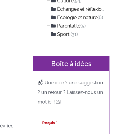
Culture
(54)
Échanges et réflexions
(12)
Écologie et nature
(6)
Parentalité
(5)
Sport
(31)
Boîte à idées
📬 Une idée ? une suggestion
? un retour ? Laissez-nous un
mot ici ! 💌
Requis *
évrier,