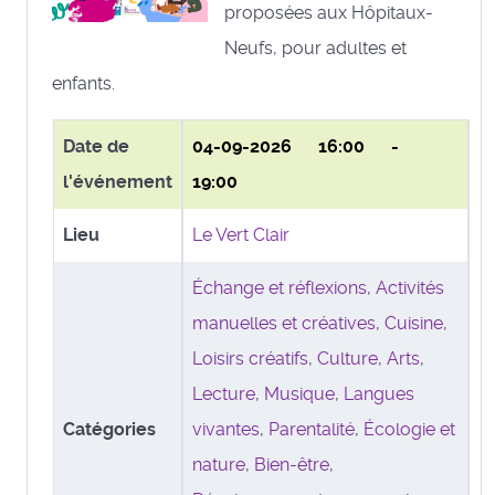
proposées aux Hôpitaux-
Neufs, pour adultes et
enfants.
Date de
04-09-2026
16:00 -
l'événement
19:00
Lieu
Le Vert Clair
Échange et réflexions
,
Activités
manuelles et créatives
,
Cuisine
,
Loisirs créatifs
,
Culture
,
Arts
,
Lecture
,
Musique
,
Langues
Catégories
vivantes
,
Parentalité
,
Écologie et
nature
,
Bien-être
,