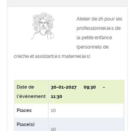
Atelier de 2h pour les
professionnel.le.s de
la petite enfance
(personnels de
crèche et assistant.e.s maternel.le.s)
Date de
30-01-2027
09:30 -
l'événement
11:30
Places
10
Place(s)
10