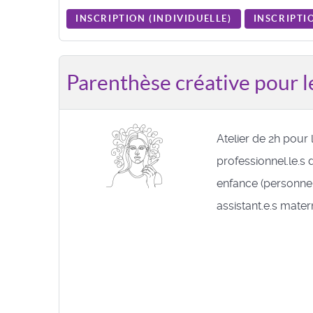
INSCRIPTION (
INDIVIDUELLE
)
INSCRIPTIO
Parenthèse créative pour le
Atelier de 2h pour 
professionnel.le.s d
enfance (personnel
assistant.e.s matern