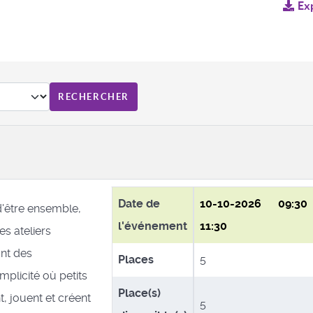
Ex
Date de
10-10-2026
09:3
d'être ensemble,
l'événement
11:30
es ateliers
nt des
Places
5
plicité où petits
Place(s)
, jouent et créent
5