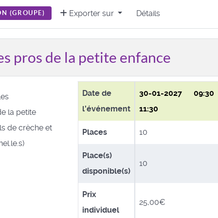
Exporter sur
Détails
N (
GROUPE
)
s pros de la petite enfance
Date de
30-01-2027
09:3
les
l'événement
11:30
e la petite
s de crèche et
Places
10
el.le.s)
Place(s)
10
disponible(s)
Prix
25,00€
individuel