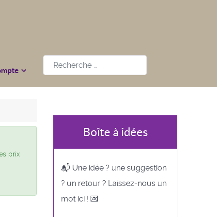
Rechercher
ompte
Boîte à idées
es prix
📬 Une idée ? une suggestion
? un retour ? Laissez-nous un
mot ici ! 💌