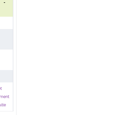
0 -
t
ment
lte