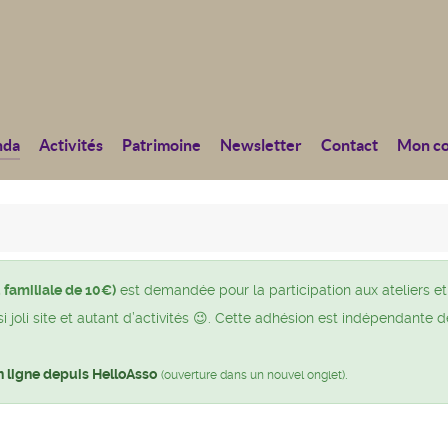
nda
Activités
Patrimoine
Newsletter
Contact
Mon c
 familiale de 10€)
est demandée pour la participation aux ateliers et
joli site et autant d’activités 😉. Cette adhésion est indépendante d
n ligne depuis HelloAsso
.
(ouverture dans un nouvel onglet)