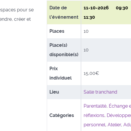
Date de
11-10-2026
09:3
espaces pour se
l'événement
11:30
ndre, créer et
Places
10
Place(s)
10
disponible(s)
Prix
15,00€
individuel
Lieu
Salle tranchand
Parentalité
,
Échange e
Catégories
réflexions
,
Développe
personnel
,
Atelier
,
Adu