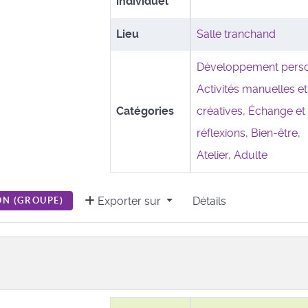
individuel
Lieu
Salle tranchand
Développement pers
Activités manuelles et
Catégories
créatives
,
Échange et
réflexions
,
Bien-être
,
Atelier
,
Adulte
Exporter sur
Détails
N (
GROUPE
)