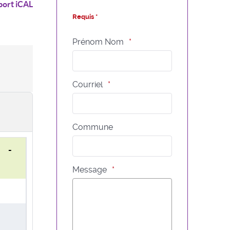
port iCAL
Requis *
Prénom Nom
Courriel
Commune
0 -
Message