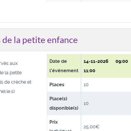
 de la petite enfance
Date de
14-11-2026
09:0
ervés aux
l'événement
11:00
e la petite
s de crèche et
Places
10
el.le.s)
Place(s)
10
disponible(s)
Prix
25,00€