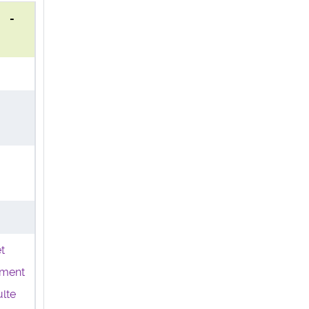
0 -
t
ment
lte