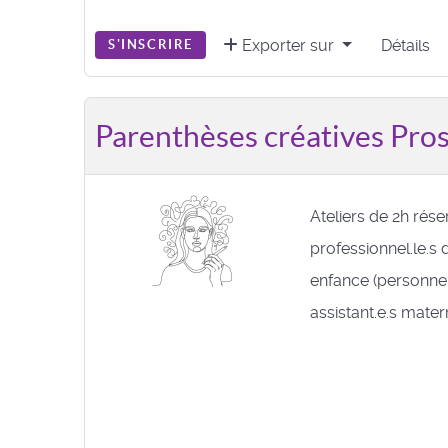
Exporter sur
Détails
S'INSCRIRE
Parenthèses créatives Pros
Ateliers de 2h rés
professionnel.le.s d
enfance (personnel
assistant.e.s matern