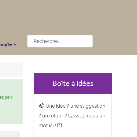
Rechercher
ompte
Boîte à idées
es prix
📬 Une idée ? une suggestion
? un retour ? Laissez-nous un
mot ici ! 💌