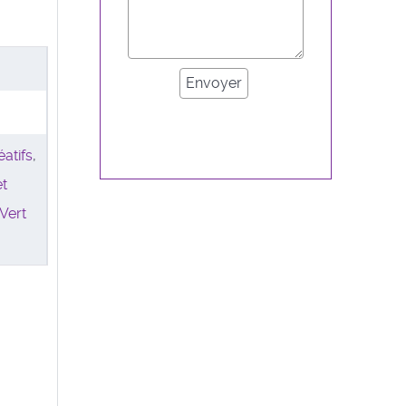
éatifs
,
et
Vert