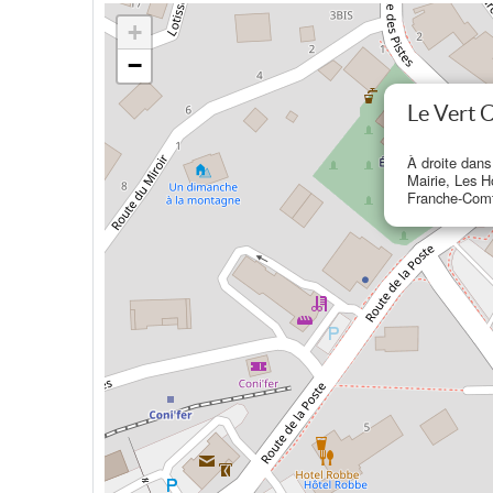
+
−
Le Vert C
À droite dans
Mairie, Les 
Franche-Com