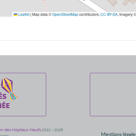
Leaflet
|
Map data ©
OpenStreetMap
contributors,
CC-BY-SA
, Imagery 
on des Hôpitaux-Neufs
2022 - 2026
Mentions légale
oins.