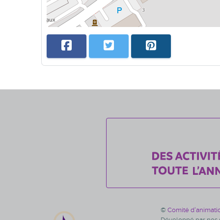
©
Comité d'animati
Développé par nos s