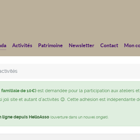
nda
Activités
Patrimoine
Newsletter
Contact
Mon c
ctivités
 familiale de 10€)
est demandée pour la participation aux ateliers et
joli site et autant d’activités 😉. Cette adhésion est indépendante d
n ligne depuis HelloAsso
.
(ouverture dans un nouvel onglet)