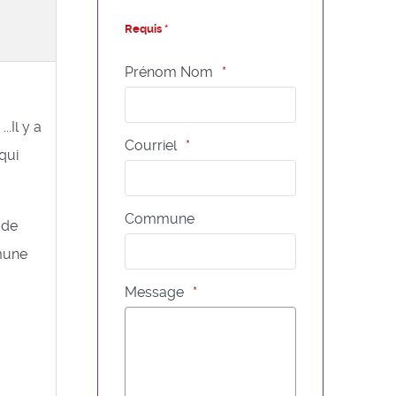
Requis *
Prénom Nom
.Il y a
Courriel
qui
Commune
 de
mmune
Message