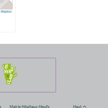
©
Mapbox
s
Mairie Hôpitaux-Neufs
Haut