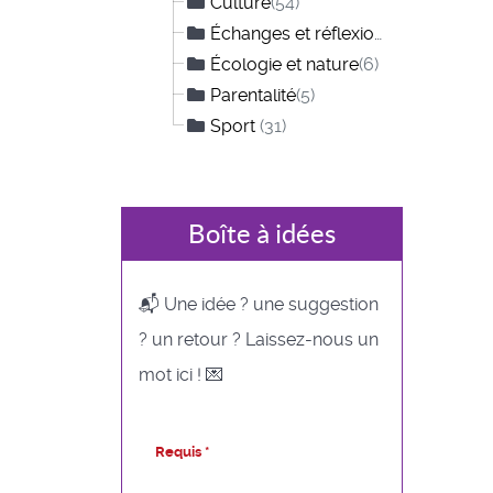
Culture
(54)
Échanges et réflexions
(12)
Écologie et nature
(6)
Parentalité
(5)
Sport
(31)
Boîte à idées
📬 Une idée ? une suggestion
? un retour ? Laissez-nous un
mot ici ! 💌
Requis *