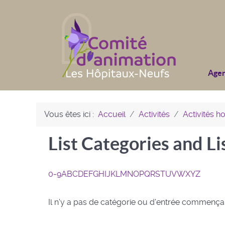
Age
Vous êtes ici :
Accueil
Activités
Activités 
List Categories and Li
0-9
A
B
C
D
E
F
G
H
I
J
K
L
M
N
O
P
Q
R
S
T
U
V
W
X
Y
Z
Il n'y a pas de catégorie ou d'entrée commenç