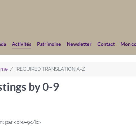
nda
Activités
Patrimoine
Newsletter
Contact
Mon c
home
[REQUIRED TRANSLATION]A-Z
stings by 0-9
ant par <b>0-9</b>