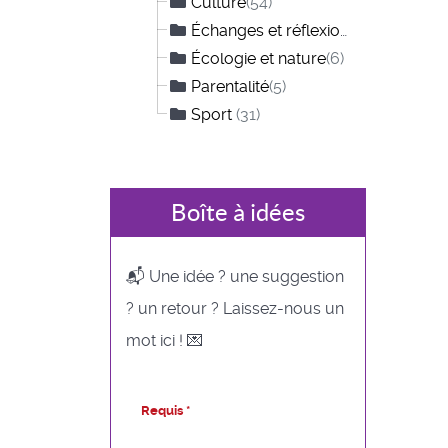
Culture
(54)
Échanges et réflexions
(12)
Écologie et nature
(6)
Parentalité
(5)
Sport
(31)
Boîte à idées
📬 Une idée ? une suggestion
? un retour ? Laissez-nous un
mot ici ! 💌
Requis *