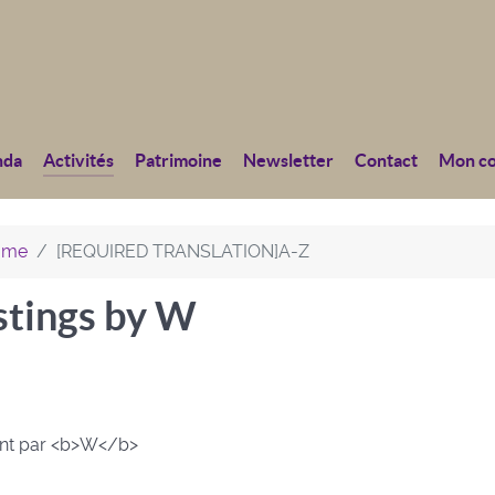
nda
Activités
Patrimoine
Newsletter
Contact
Mon c
home
[REQUIRED TRANSLATION]A-Z
istings by W
ant par <b>W</b>