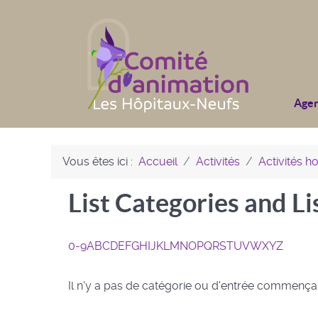
Age
Vous êtes ici :
Accueil
Activités
Activités 
List Categories and L
0-9
A
B
C
D
E
F
G
H
I
J
K
L
M
N
O
P
Q
R
S
T
U
V
W
X
Y
Z
Il n'y a pas de catégorie ou d'entrée commenç