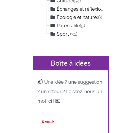
Culture
(54)
Échanges et réflexions
(12)
Écologie et nature
(6)
Parentalité
(5)
Sport
(31)
Boîte à idées
📬 Une idée ? une suggestion
? un retour ? Laissez-nous un
mot ici ! 💌
Requis *