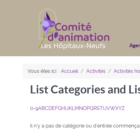
Age
Vous êtes ici :
Accueil
Activités
Activités 
List Categories and Li
0-9
A
B
C
D
E
F
G
H
I
J
K
L
M
N
O
P
Q
R
S
T
U
V
W
X
Y
Z
Il n'y a pas de catégorie ou d'entrée commenç