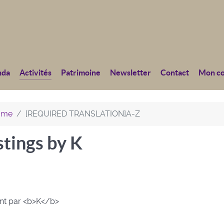
nda
Activités
Patrimoine
Newsletter
Contact
Mon c
home
[REQUIRED TRANSLATION]A-Z
stings by K
ant par <b>K</b>