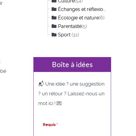
Culture
(54)
ir
Échanges et réflexions
(12)
Écologie et nature
(6)
Parentalité
(5)
Sport
(31)
t
Boîte à idées
ébé
📬 Une idée ? une suggestion
? un retour ? Laissez-nous un
mot ici ! 💌
Requis *