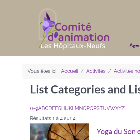
Age
Vous êtes ici :
Accueil
Activités
Activités 
List Categories and Li
0-9
A
B
C
D
E
F
G
H
I
J
K
L
M
N
O
P
Q
R
S
T
U
V
W
X
Y
Z
Résultats 1 à 4 sur 4
Yoga du Son