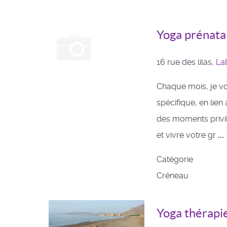
Yoga prénata
16 rue des lilas,
La
Chaque mois, je vo
spécifique, en lien
des moments privil
et vivre votre gr
...
Catégorie
Créneau
Yoga thérapi