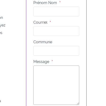
Prénom Nom
on
Courriel
ayez
es
Commune
Message
a