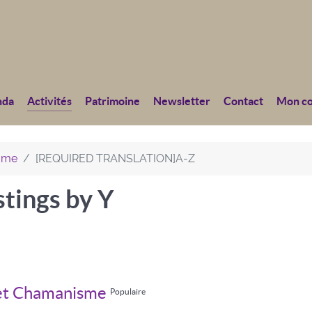
nda
Activités
Patrimoine
Newsletter
Contact
Mon c
home
[REQUIRED TRANSLATION]A-Z
stings by Y
 et Chamanisme
Populaire